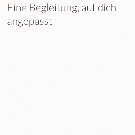
Eine Begleitung, auf dich
angepasst
Ich arbeite mit einem ganzheitlichen Ansatz. Denn der
Zyklus ist nicht nur ein "isoliertes" Thema für sich.
Viele unserer Lebensbereiche beeinflussen ihn direkt,
darunter: Bewegung im Alltag, die mentale
Gesundheit, unsere Ernährungsweise, das eigene
Stressmanagement oder die Gesundheit unserer
Basisorgane (Darm, Leber, Niere, Lymphsystem).
Wir analysieren gemeinsam, welche Bereiche bei dir
relevant sind und wie du sie positiv beeinflussen
kannst.
Die Massnahmen können somit ganz verschieden