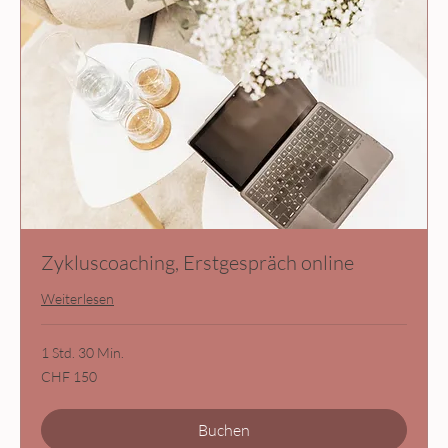
Zykluscoaching, Erstgespräch online
Weiterlesen
1 Std. 30 Min.
150
CHF 150
Schweizer
Franken
Buchen