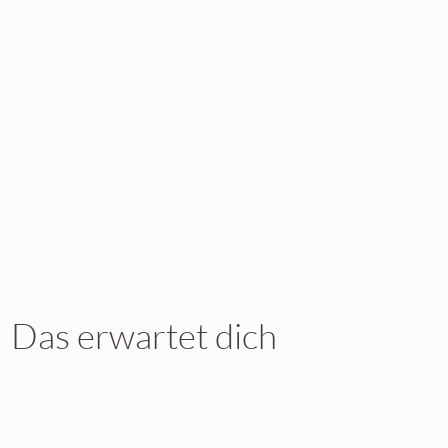
verlernt, seine Signale zu lesen und ihn als Stärke zu
nutzen.
Was wäre, wenn du deinen Zyklus nicht länger als
Belastung, sondern als Kraftquelle wahrnehmen
würdest?
Zykluswissen kann nicht nur Beschwerden lindern,
sondern auch deine mentale und körperliche
Gesundheit stärken. Es hilft dir, bewusster,
zufriedener und zyklusfreundlicher zu leben.
Das erwartet dich
Ich helfe dir deinen Zyklus kennen zu lernen und seine
Signale zu lesen!