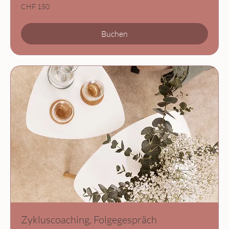
150
CHF 150
Schweizer
Franken
Buchen
Zykluscoaching, Folgegespräch