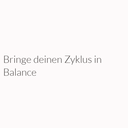
Bringe deinen Zyklus in
Balance
Der Menstruationszyklus begleitet Menschen mit
Uterus Tag für Tag und beeinflusst unser körperliches
und emotionales Wohlbefinden auf vielfältige Weise.
Er zeigt uns, wenn etwas aus dem Gleichgewicht
geraten ist, nicht stimmt oder übersehen wurde. Der
Zyklus ist eine wertvolle Ressource, doch viele haben